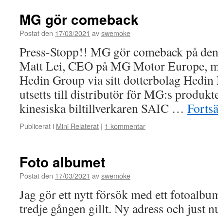
MG gör comeback
Postat den
17/03/2021
av
swemoke
Press-Stopp!! MG gör comeback på den
Matt Lei, CEO på MG Motor Europe, me
Hedin Group via sitt dotterbolag Hed
utsetts till distributör för MG:s produkt
kinesiska biltillverkaren SAIC …
Fortsä
Publicerat i
Mini Relaterat
|
1 kommentar
Foto albumet
Postat den
17/03/2021
av
swemoke
Jag gör ett nytt försök med ett fotoalbum
tredje gången gillt. Ny adress och just nu