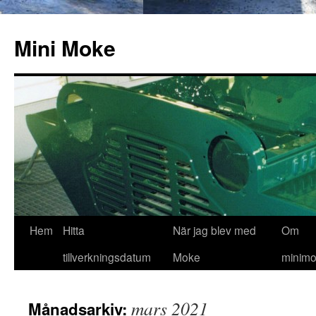
Hoppa
till
Mini Moke
innehåll
Hem
Hitta
När jag blev med
Om
tillverkningsdatum
Moke
minimo
mars 2021
Månadsarkiv: