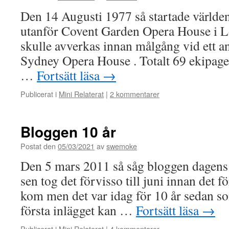
Den 14 Augusti 1977 så startade världen
utanför Covent Garden Opera House i 
skulle avverkas innan målgång vid ett a
Sydney Opera House . Totalt 69 ekipage 
…
Fortsätt läsa
→
Publicerat i
Mini Relaterat
|
2 kommentarer
Bloggen 10 år
Postat den
05/03/2021
av
swemoke
Den 5 mars 2011 så såg bloggen dagens l
sen tog det förvisso till juni innan det fö
kom men det var idag för 10 år sedan so
första inlägget kan …
Fortsätt läsa
→
Publicerat i
Mini Relaterat
|
4 kommentarer