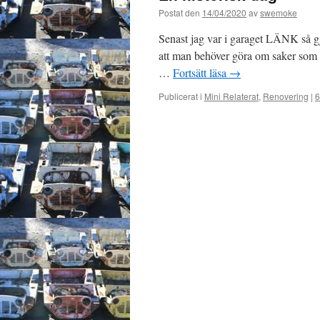
Postat den
14/04/2020
av
swemoke
Senast jag var i garaget LÄNK så gj
att man behöver göra om saker som red
…
Fortsätt läsa
→
Publicerat i
Mini Relaterat
,
Renovering
|
6