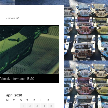
Lite om allt
Teknisk information BMC
april 2020
M
T
O
T
F
L
S
1
2
3
4
5