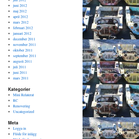
juni 2012
maj 2012
april 2012
mars 2012
februari 2012
januari 2012
december 2011
november 2011
oktober 2011
september 2011
augusti 2011
juli 2011
juni 2011
mars 2011
Kategorier
Mini Relaterat
RC
Renovering
Uncategorized
Meta
Logga in
Flöde för inlägg