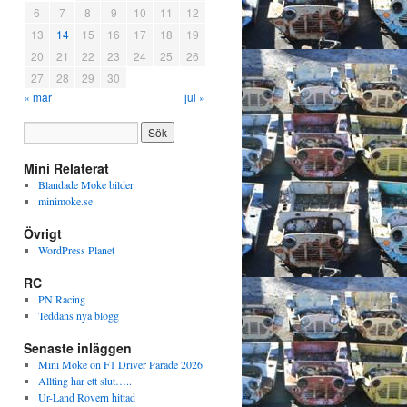
6
7
8
9
10
11
12
13
14
15
16
17
18
19
20
21
22
23
24
25
26
27
28
29
30
« mar
jul »
Mini Relaterat
Blandade Moke bilder
minimoke.se
Övrigt
WordPress Planet
RC
PN Racing
Teddans nya blogg
Senaste inläggen
Mini Moke on F1 Driver Parade 2026
Allting har ett slut…..
Ur-Land Rovern hittad