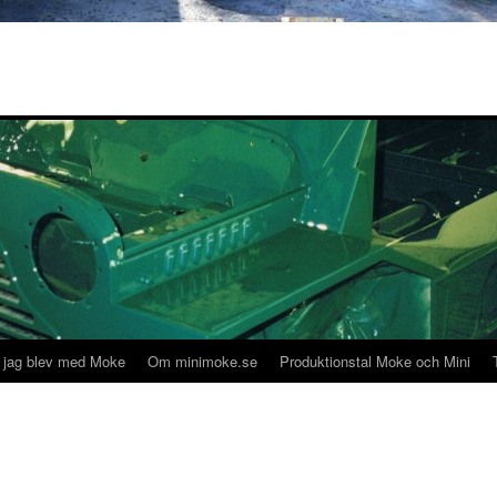
 jag blev med Moke
Om minimoke.se
Produktionstal Moke och Mini