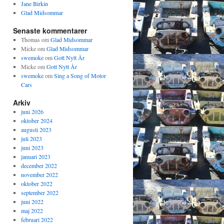
Jane Birkin
Glad Midsommar
Senaste kommentarer
Thomas
om
Glad Midsommar
Micke
om
Glad Midsommar
swemoke
om
Gott Nytt År
Micke
om
Gott Nytt År
swemoke
om
Sing a Song of Motor
Cars
Arkiv
juni 2026
oktober 2024
augusti 2023
juli 2023
juni 2023
januari 2023
december 2022
november 2022
oktober 2022
september 2022
juni 2022
maj 2022
februari 2022