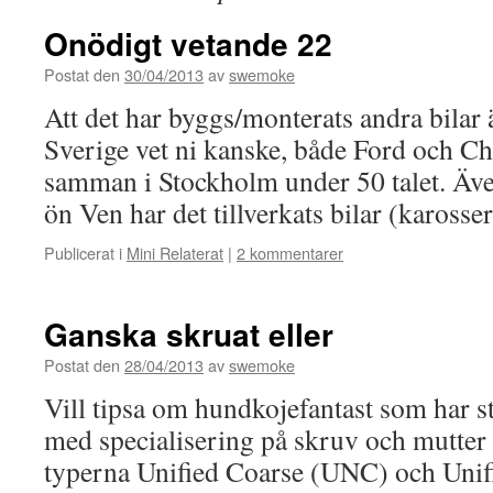
Onödigt vetande 22
Postat den
30/04/2013
av
swemoke
Att det har byggs/monterats andra bila
Sverige vet ni kanske, både Ford och C
samman i Stockholm under 50 talet. Äve
ön Ven har det tillverkats bilar (kaross
Publicerat i
Mini Relaterat
|
2 kommentarer
Ganska skruat eller
Postat den
28/04/2013
av
swemoke
Vill tipsa om hundkojefantast som har st
med specialisering på skruv och mutter 
typerna Unified Coarse (UNC) och Unif