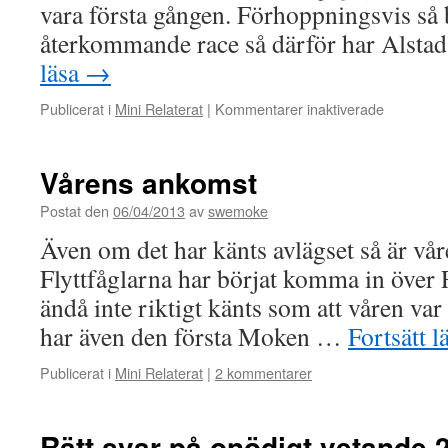
vara första gången. Förhoppningsvis så bl
återkommande race så därför har Alsta
läsa
→
för
Publicerat i
Mini Relaterat
|
Kommentarer inaktiverade
Vandrings
Vårens ankomst
Postat den
06/04/2013
av
swemoke
Även om det har känts avlägset så är vå
Flyttfåglarna har börjat komma in över 
ändå inte riktigt känts som att våren var
har även den första Moken …
Fortsätt l
Publicerat i
Mini Relaterat
|
2 kommentarer
Rätt svar på onödigt vetande 