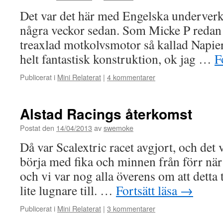
Det var det här med Engelska underverk
några veckor sedan. Som Micke P redan k
treaxlad motkolvsmotor så kallad Napier 
helt fantastisk konstruktion, ok jag …
F
Publicerat i
Mini Relaterat
|
4 kommentarer
Alstad Racings återkomst
Postat den
14/04/2013
av
swemoke
Då var Scalextric racet avgjort, och det
börja med fika och minnen från förr när 
och vi var nog alla överens om att detta t
lite lugnare till. …
Fortsätt läsa
→
Publicerat i
Mini Relaterat
|
3 kommentarer