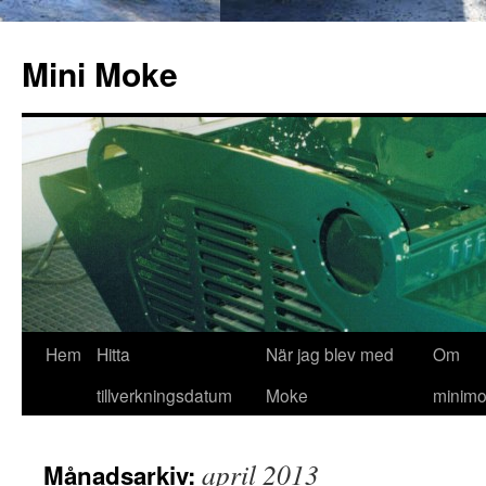
Hoppa
till
Mini Moke
innehåll
Hem
Hitta
När jag blev med
Om
tillverkningsdatum
Moke
minimo
april 2013
Månadsarkiv: