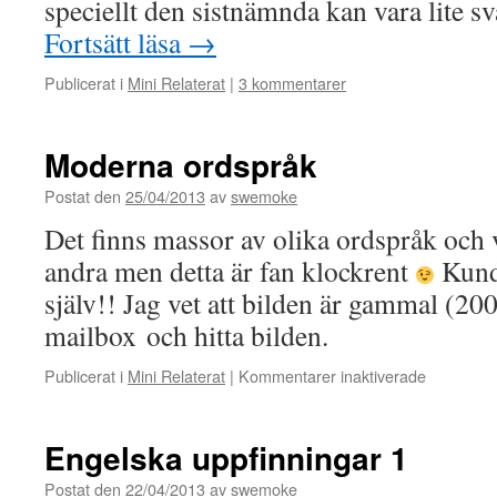
speciellt den sistnämnda kan vara lite sv
Fortsätt läsa
→
Publicerat i
Mini Relaterat
|
3 kommentarer
Moderna ordspråk
Postat den
25/04/2013
av
swemoke
Det finns massor av olika ordspråk och 
andra men detta är fan klockrent
Kunde
själv!! Jag vet att bilden är gammal (20
mailbox och hitta bilden.
för
Publicerat i
Mini Relaterat
|
Kommentarer inaktiverade
Moderna
ordspråk
Engelska uppfinningar 1
Postat den
22/04/2013
av
swemoke