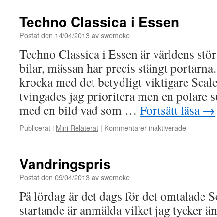
Techno Classica i Essen
Postat den
14/04/2013
av
swemoke
Techno Classica i Essen är världens stör
bilar, mässan har precis stängt portarna
krocka med det betydligt viktigare Scale
tvingades jag prioritera men en polare
med en bild vad som …
Fortsätt läsa
→
för
Publicerat i
Mini Relaterat
|
Kommentarer inaktiverade
Techno
Classica
i
Vandringspris
Essen
Postat den
09/04/2013
av
swemoke
På lördag är det dags för det omtalade Sc
startande är anmälda vilket jag tycker änd