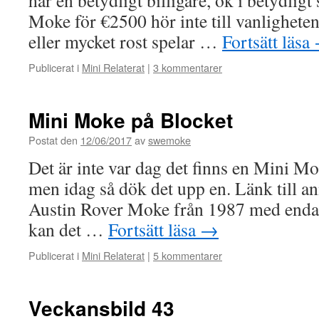
här en betydligt billigare, ok i betydlig
Moke för €2500 hör inte till vanligheten
eller mycket rost spelar …
Fortsätt läsa
Publicerat i
Mini Relaterat
|
3 kommentarer
Mini Moke på Blocket
Postat den
12/06/2017
av
swemoke
Det är inte var dag det finns en Mini Mok
men idag så dök det upp en. Länk till 
Austin Rover Moke från 1987 med endas
kan det …
Fortsätt läsa
→
Publicerat i
Mini Relaterat
|
5 kommentarer
Veckansbild 43