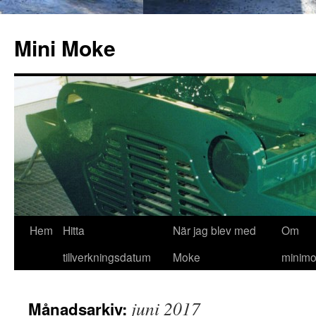
Hoppa
till
Mini Moke
innehåll
Hem
Hitta
När jag blev med
Om
tillverkningsdatum
Moke
minimo
juni 2017
Månadsarkiv: