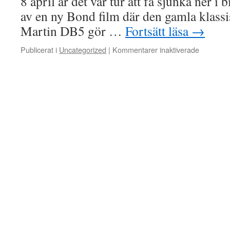
8 april är det vår tur att få sjunka ner i 
av en ny Bond film där den gamla klass
Martin DB5 gör …
Fortsätt läsa
→
för
Publicerat i
Uncategorized
|
Kommentarer inaktiverade
No
Time
To
Die