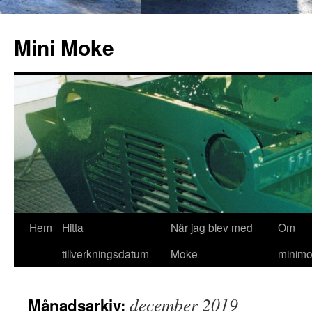
Hoppa
till
Mini Moke
innehåll
Hem
Hitta
När jag blev med
Om
tillverkningsdatum
Moke
minimo
december 2019
Månadsarkiv: