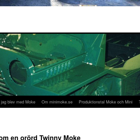
 jag blev med Moke
Om minimoke.se
Produktionstal Moke och Mini
om en orörd Twinny Moke