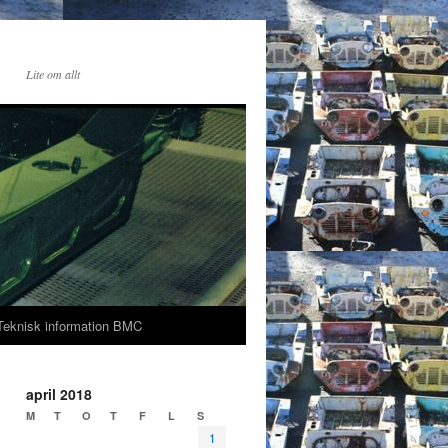
Lite om allt
Teknisk information BMC
april 2018
M
T
O
T
F
L
S
1