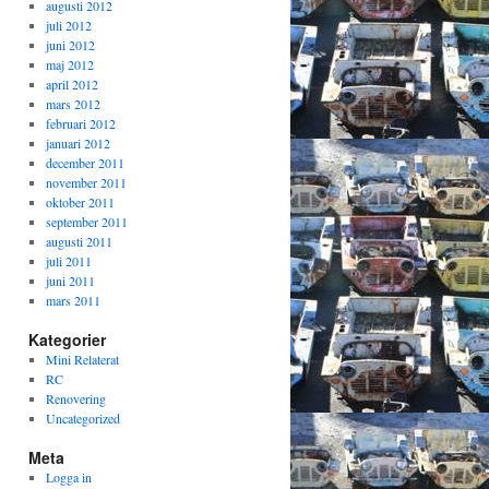
augusti 2012
juli 2012
juni 2012
maj 2012
april 2012
mars 2012
februari 2012
januari 2012
december 2011
november 2011
oktober 2011
september 2011
augusti 2011
juli 2011
juni 2011
mars 2011
Kategorier
Mini Relaterat
RC
Renovering
Uncategorized
Meta
Logga in