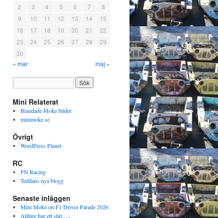
2
3
4
5
6
7
8
9
10
11
12
13
14
15
16
17
18
19
20
21
22
23
24
25
26
27
28
29
30
« mar
maj »
Mini Relaterat
Blandade Moke bilder
minimoke.se
Övrigt
WordPress Planet
RC
PN Racing
Teddans nya blogg
Senaste inläggen
Mini Moke on F1 Driver Parade 2026
Allting har ett slut…..