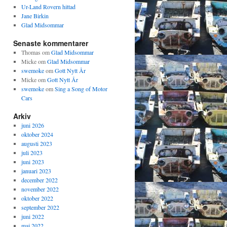
Ur-Land Rovern hittad
Jane Birkin
Glad Midsommar
Senaste kommentarer
Thomas
om
Glad Midsommar
Micke
om
Glad Midsommar
swemoke
om
Gott Nytt År
Micke
om
Gott Nytt År
swemoke
om
Sing a Song of Motor
Cars
Arkiv
juni 2026
oktober 2024
augusti 2023
juli 2023
juni 2023
januari 2023
december 2022
november 2022
oktober 2022
september 2022
juni 2022
maj 2022