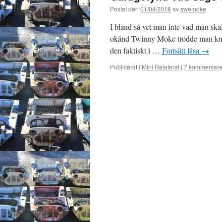
Postat den
01/04/2018
av
swemoke
I bland så vet man inte vad man skall
okänd Twinny Moke trodde man knapp
den faktiskt i …
Fortsätt läsa
→
Publicerat i
Mini Relaterat
|
7 kommentare