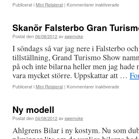
för
Publicerat i
Mini Relaterat
|
Kommentarer inaktiverade
Lödde
7/8
Skanör Falsterbo Gran Turis
Postat den
06/08/2012
av
swemoke
I söndags så var jag nere i Falsterbo och
tillställning, Grand Turismo Show namnet
på och inte bilarna heller men jag hade n
vara mycket större. Uppskattar att …
For
för
Publicerat i
Mini Relaterat
|
Kommentarer inaktiverade
Skanör
Falsterbo
Gran
Ny modell
Turismo
Show
Postat den
04/08/2012
av
swemoke
Ahlgrens Bilar i ny kostym. Nu som du