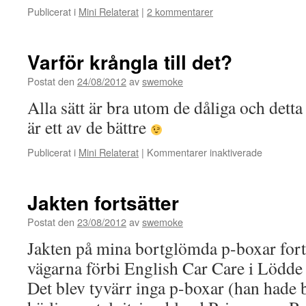
Publicerat i
Mini Relaterat
|
2 kommentarer
Varför krångla till det?
Postat den
24/08/2012
av
swemoke
Alla sätt är bra utom de dåliga och detta
är ett av de bättre
för
Publicerat i
Mini Relaterat
|
Kommentarer inaktiverade
Varför
krångla
till
Jakten fortsätter
det?
Postat den
23/08/2012
av
swemoke
Jakten på mina bortglömda p-boxar forts
vägarna förbi English Car Care i Lödde 
Det blev tyvärr inga p-boxar (han hade 