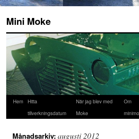
Hoppa
till
Mini Moke
innehåll
Hem
Hitta
När jag blev med
Om
tillverkningsdatum
Moke
minimo
augusti 2012
Månadsarkiv: