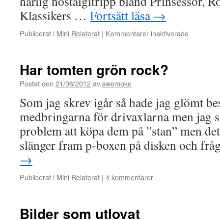
härlig nostalgitripp bland Prinsessor, Ro
Klassikers …
Fortsätt läsa
→
för
Publicerat i
Mini Relaterat
|
Kommentarer inaktiverade
Jakten
fortsätter
Har tomten grön rock?
Postat den
21/08/2012
av
swemoke
Som jag skrev igår så hade jag glömt best
medbringarna för drivaxlarna men jag så
problem att köpa dem på ”stan” men det
slänger fram p-boxen på disken och fr
→
Publicerat i
Mini Relaterat
|
4 kommentarer
Bilder som utlovat