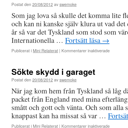
Postat den
20/08/2012
av
swemoke
Som jag lova så skulle det komma lite f
och kan ni kanske själv klura ut vad det 
år så var det Tyskland som stod som vä
Internationella …
Fortsätt läsa
→
för
Publicerat i
Mini Relaterat
|
Kommentarer inaktiverade
Bilder
som
utlovat
Sökte skydd i garaget
Postat den
20/08/2012
av
swemoke
När jag kom hem från Tyskland så låg dä
packet från England med mina efterläng
smått och gott och vänta. Och som alla 
knappast kan ha missat så var …
Fortsät
för
Publicerat i
Mini Relaterat
|
Kommentarer inaktiverade