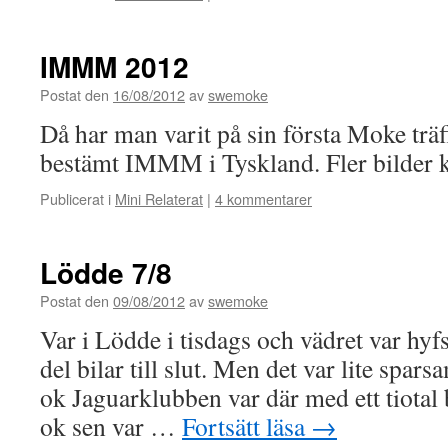
Sökte
skydd
i
IMMM 2012
garaget
Postat den
16/08/2012
av
swemoke
Då har man varit på sin första Moke trä
bestämt IMMM i Tyskland. Fler bilder
Publicerat i
Mini Relaterat
|
4 kommentarer
Lödde 7/8
Postat den
09/08/2012
av
swemoke
Var i Lödde i tisdags och vädret var hyfs
del bilar till slut. Men det var lite spar
ok Jaguarklubben var där med ett tiotal b
ok sen var …
Fortsätt läsa
→