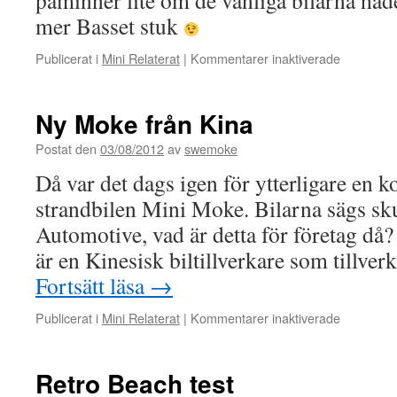
påminner lite om de vanliga bilarna had
mer Basset stuk
för
Publicerat i
Mini Relaterat
|
Kommentarer inaktiverade
Ny
modell
Ny Moke från Kina
Postat den
03/08/2012
av
swemoke
Då var det dags igen för ytterligare en k
strandbilen Mini Moke. Bilarna sägs sku
Automotive, vad är detta för företag d
är en Kinesisk biltillverkare som tillver
Fortsätt läsa
→
för
Publicerat i
Mini Relaterat
|
Kommentarer inaktiverade
Ny
Moke
från
Retro Beach test
Kina