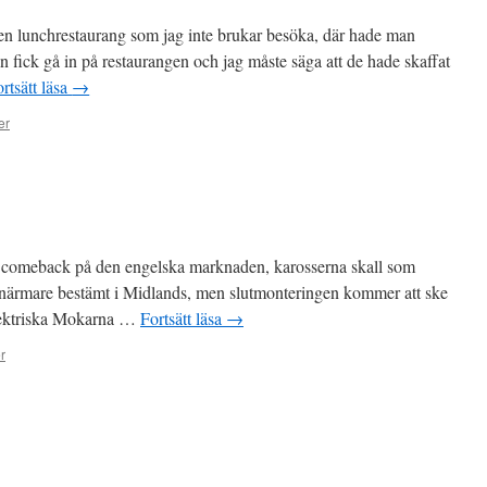
 en lunchrestaurang som jag inte brukar besöka, där hade man
 fick gå in på restaurangen och jag måste säga att de hade skaffat
rtsätt läsa
→
er
e comeback på den engelska marknaden, karosserna skall som
närmare bestämt i Midlands, men slutmonteringen kommer att ske
elektriska Mokarna …
Fortsätt läsa
→
r