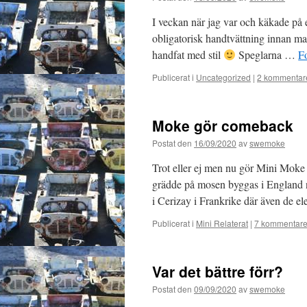
I veckan när jag var och käkade på
obligatorisk handtvättning innan man
handfat med stil
Speglarna …
Fo
Publicerat i
Uncategorized
|
2 kommentar
Moke gör comeback
Postat den
16/09/2020
av
swemoke
Trot eller ej men nu gör Mini Mok
grädde på mosen byggas i England 
i Cerizay i Frankrike där även de 
Publicerat i
Mini Relaterat
|
7 kommentare
Var det bättre förr?
Postat den
09/09/2020
av
swemoke