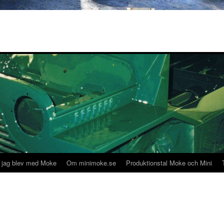
 jag blev med Moke
Om minimoke.se
Produktionstal Moke och Mini