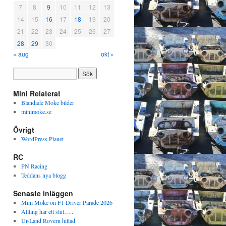
7
8
9
10
11
12
13
14
15
16
17
18
19
20
21
22
23
24
25
26
27
28
29
30
« aug
okt »
Mini Relaterat
Blandade Moke bilder
minimoke.se
Övrigt
WordPress Planet
RC
PN Racing
Teddans nya blogg
Senaste inläggen
Mini Moke on F1 Driver Parade 2026
Allting har ett slut…..
Ur-Land Rovern hittad