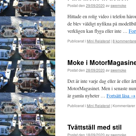
Postat den
29/09/2020
av
swemoke
Hittade en rolig video i telefon hä
de blev väldigt nyfikna på modellbi
verkligen kan flyga eller inte …
For
Publicerat i
Mini Relaterat
|
8 kommentare
Moke i MotorMagasine
Postat den
28/09/2020
av
swemoke
Det är inte varje dag eller år eller
MotorMagasinet. Men i senaste numr
är gamla nyheter …
Fortsätt läsa
→
Publicerat i
Mini Relaterat
|
Kommentarer 
Tvättställ med stil
Postat den
18/09/2020
av
swemoke