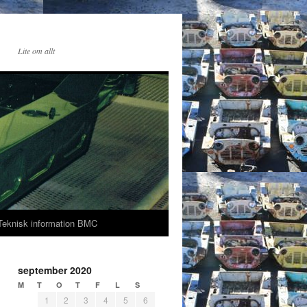
Lite om allt
Teknisk information BMC
september 2020
M
T
O
T
F
L
S
1
2
3
4
5
6