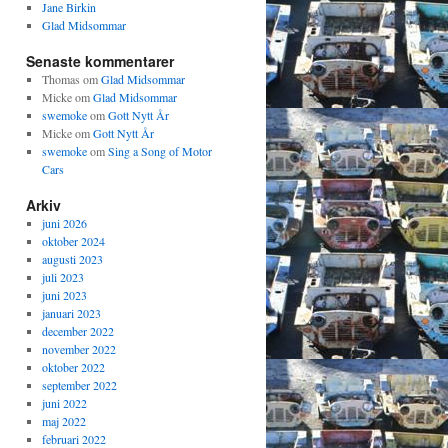
Jane Birkin
Glad Midsommar
Senaste kommentarer
Thomas
om
Glad Midsommar
Micke
om
Glad Midsommar
swemoke
om
Gott Nytt År
Micke
om
Gott Nytt År
swemoke
om
Sing a Song of Motor
Cars
Arkiv
juni 2026
oktober 2024
augusti 2023
juli 2023
juni 2023
januari 2023
december 2022
november 2022
oktober 2022
september 2022
juni 2022
maj 2022
februari 2022