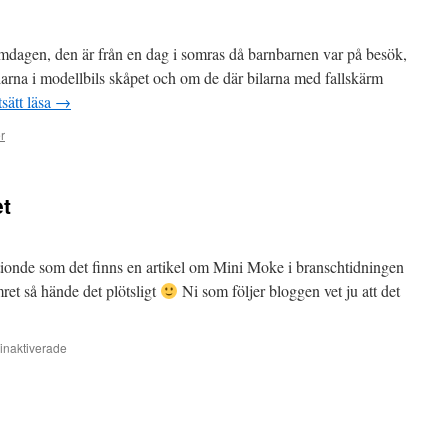
romdagen, den är från en dag i somras då barnbarnen var på besök,
larna i modellbils skåpet och om de där bilarna med fallskärm
tsätt läsa
→
r
t
 årtionde som det finns en artikel om Mini Moke i branschtidningen
et så hände det plötsligt
Ni som följer bloggen vet ju att det
för
inaktiverade
Moke
i
MotorMagasinet