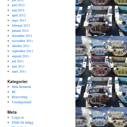
juni 2012
maj 2012
april 2012
mars 2012
februari 2012
januari 2012
december 2011
november 2011
oktober 2011
september 2011
augusti 2011
juli 2011
juni 2011
mars 2011
Kategorier
Mini Relaterat
RC
Renovering
Uncategorized
Meta
Logga in
Flöde för inlägg