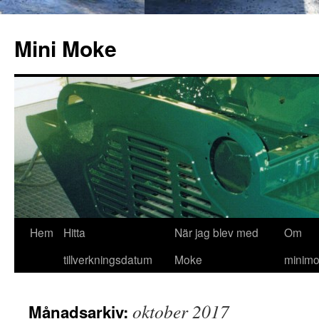
Hoppa
till
Mini Moke
innehåll
Hem
Hitta
När jag blev med
Om
tillverkningsdatum
Moke
minimo
oktober 2017
Månadsarkiv: