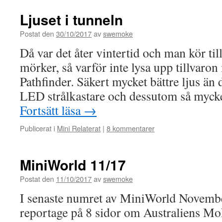
Ljuset i tunneln
Postat den
30/10/2017
av
swemoke
Då var det åter vintertid och man kör til
mörker, så varför inte lysa upp tillvaron
Pathfinder. Säkert mycket bättre ljus ä
LED strålkastare och dessutom så mycke
Fortsätt läsa
→
Publicerat i
Mini Relaterat
|
8 kommentarer
MiniWorld 11/17
Postat den
11/10/2017
av
swemoke
I senaste numret av MiniWorld Novembe
reportage på 8 sidor om Australiens Mo