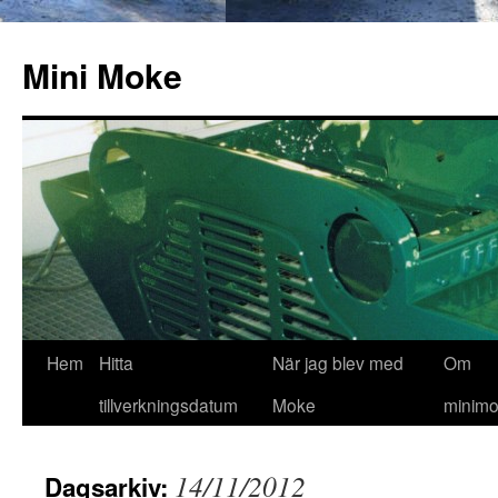
Hoppa
till
Mini Moke
innehåll
Hem
Hitta
När jag blev med
Om
tillverkningsdatum
Moke
minimo
14/11/2012
Dagsarkiv: