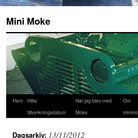
Hoppa
till
Mini Moke
innehåll
Hem
Hitta
När jag blev med
Om
tillverkningsdatum
Moke
minimo
13/11/2012
Dagsarkiv: