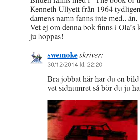
Kenneth Ullyett från 1964 tydlige
damens namn fanns inte med.. än.
Vet ej om denna bok finns i Ola’s
ju hoppas!
swemoke
skriver:
30/12/2014 kl. 22:20
Bra jobbat här har du en bi
vet sidnumret så bör du ju h