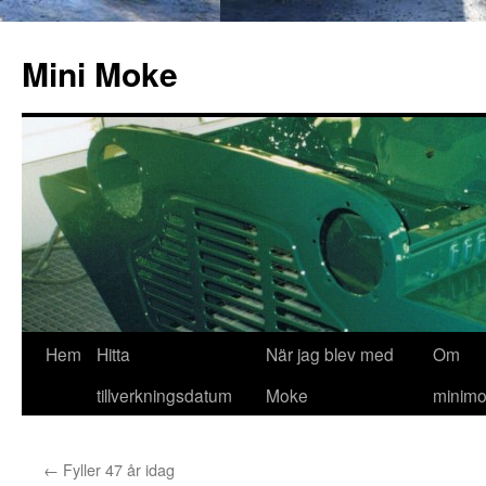
Hoppa
till
Mini Moke
innehåll
Hem
Hitta
När jag blev med
Om
tillverkningsdatum
Moke
minimo
←
Fyller 47 år idag