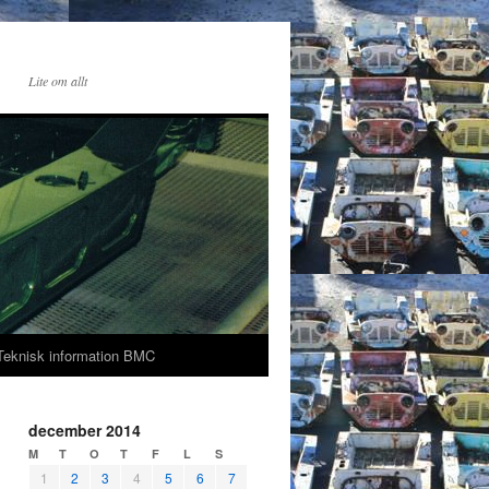
Lite om allt
Teknisk information BMC
december 2014
M
T
O
T
F
L
S
1
2
3
4
5
6
7