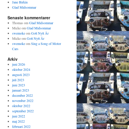
Jane Birkin
Glad Midsommar
Senaste kommentarer
Thomas
om
Glad Midsommar
Micke
om
Glad Midsommar
swemoke
om
Gott Nytt År
Micke
om
Gott Nytt År
swemoke
om
Sing a Song of Motor
Cars
Arkiv
juni 2026
oktober 2024
augusti 2023
juli 2023
juni 2023
januari 2023
december 2022
november 2022
oktober 2022
september 2022
juni 2022
maj 2022
februari 2022