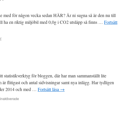
 med för någon vecka sedan HÄR? Är ni sugna så är den nu till
l ha en riktig miljöbil med 0,0g i CO2 utsläpp så finns …
Fortsätt
r
tt statistikverktyg för bloggen, där har man sammanställt lite
 är flitigast och antal sidvisningar samt nya inlägg. Har tydligen
 under 2014 och med …
Fortsätt läsa
→
för
inaktiverade
2014
i
siffror