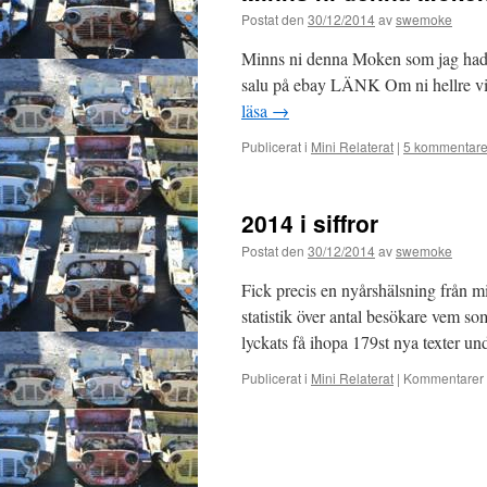
Postat den
30/12/2014
av
swemoke
Minns ni denna Moken som jag hade
salu på ebay LÄNK Om ni hellre vil
läsa
→
Publicerat i
Mini Relaterat
|
5 kommentare
2014 i siffror
Postat den
30/12/2014
av
swemoke
Fick precis en nyårshälsning från mi
statistik över antal besökare vem som
lyckats få ihopa 179st nya texter
Publicerat i
Mini Relaterat
|
Kommentarer 