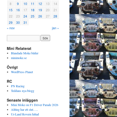
8
9
10
11
12
13
14
15
16
17
18
19
20
21
22
23
24
25
26
27
28
29
30
31
« nov
jan »
Mini Relaterat
Blandade Moke bilder
minimoke.se
Övrigt
WordPress Planet
RC
PN Racing
Teddans nya blogg
Senaste inläggen
Mini Moke on F1 Driver Parade 2026
Allting har ett slut…..
Ur-Land Rovern hittad