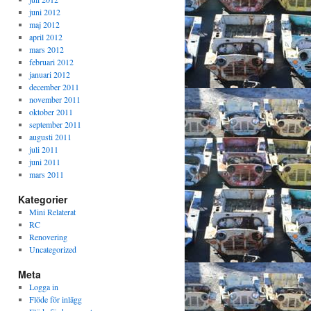
juni 2012
maj 2012
april 2012
mars 2012
februari 2012
januari 2012
december 2011
november 2011
oktober 2011
september 2011
augusti 2011
juli 2011
juni 2011
mars 2011
Kategorier
Mini Relaterat
RC
Renovering
Uncategorized
Meta
Logga in
Flöde för inlägg