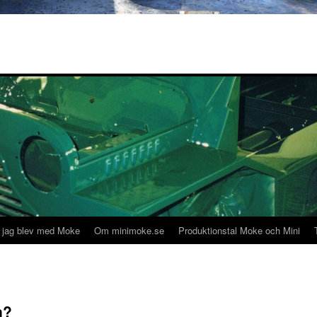
 jag blev med Moke
Om minimoke.se
Produktionstal Moke och Mini
n?