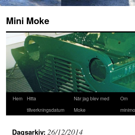
Hoppa
till
Mini Moke
innehåll
Hem
Hitta
När jag blev med
Om
tillverkningsdatum
Moke
minimo
26/12/2014
Dagsarkiv: