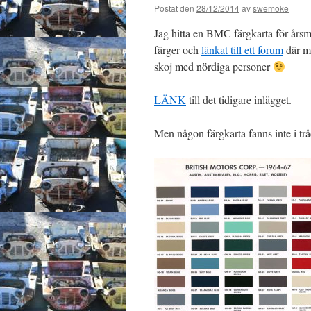
Postat den
28/12/2014
av
swemoke
Jag hitta en BMC färgkarta för årsmo
färger och
länkat till ett forum
där ma
skoj med nördiga personer
LÄNK
till det tidigare inlägget.
Men någon färgkarta fanns inte i t