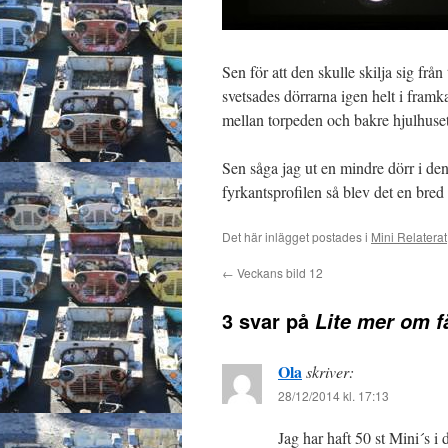
Sen för att den skulle skilja sig fr
svetsades dörrarna igen helt i framka
mellan torpeden och bakre hjulhuset
Sen såga jag ut en mindre dörr i de
fyrkantsprofilen så blev det en br
Det här inlägget postades i
Mini Relaterat
←
Veckans bild 12
3 svar på
Lite mer om f
Ola
skriver:
28/12/2014 kl. 17:13
Jag har haft 50 st Mini´s i