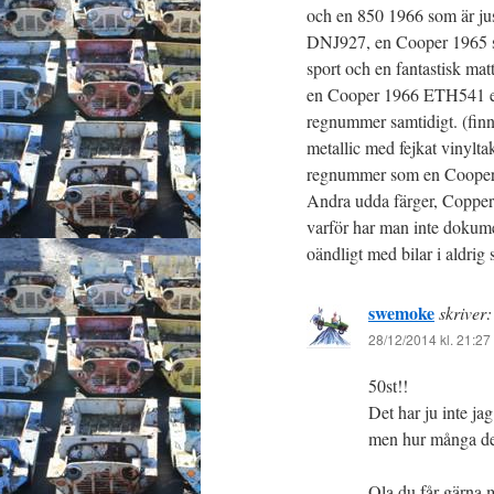
och en 850 1966 som är jus
DNJ927, en Cooper 1965 so
sport och en fantastisk mat
en Cooper 1966 ETH541 ell
regnummer samtidigt. (finns
metallic med fejkat vinylt
regnummer som en Cooper 
Andra udda färger, Copper 
varför har man inte dokume
oändligt med bilar i aldrig
swemoke
skriver:
28/12/2014 kl. 21:27
50st!!
Det har ju inte ja
men hur många det v
Ola du får gärna m