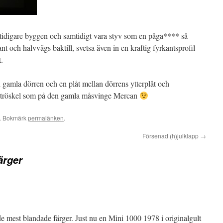
ån tidigare byggen och samtidigt vara styv som en påga**** så
nt och halvvägs baktill, svetsa även in en kraftig fyrkantsprofil
.
n gamla dörren och en plåt mellan dörrens ytterplåt och
ed tröskel som på den gamla måsvinge Mercan
. Bokmärk
permalänken
.
Försenad (h)julklapp
→
ärger
 de mest blandade färger. Just nu en Mini 1000 1978 i originalgult