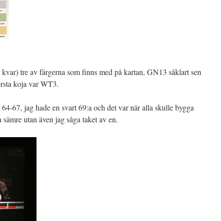
ag kvar) tre av färgerna som finns med på kartan, GN13 såklart sen
rsta koja var WT3.
r 64-67, jag hade en svart 69:a och det var när alla skulle bygga
ra sämre utan även jag såga taket av en.