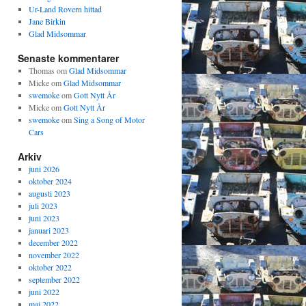
Ur-Land Rovern hittad
Jane Birkin
Glad Midsommar
Senaste kommentarer
Thomas
om
Glad Midsommar
Micke
om
Glad Midsommar
swemoke
om
Gott Nytt År
Micke
om
Gott Nytt År
swemoke
om
Sing a Song of Motor
Cars
Arkiv
juni 2026
oktober 2024
augusti 2023
juli 2023
juni 2023
januari 2023
december 2022
november 2022
oktober 2022
september 2022
juni 2022
maj 2022