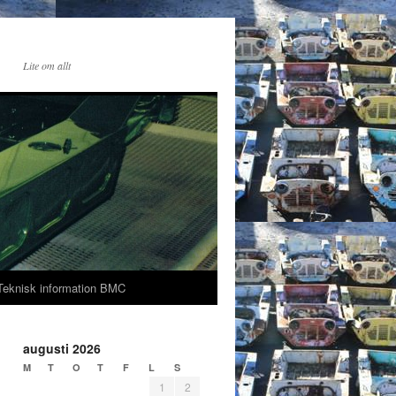
Lite om allt
Teknisk information BMC
augusti 2026
M
T
O
T
F
L
S
1
2