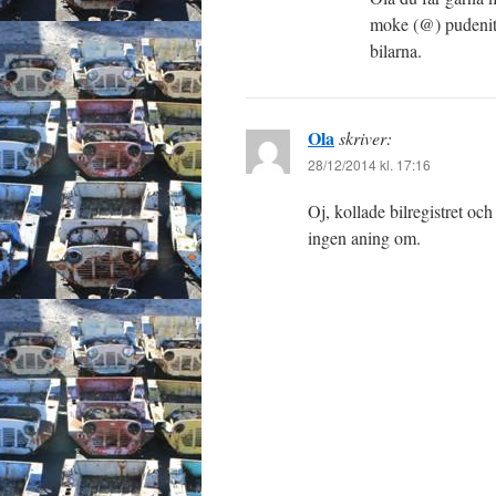
moke (@) pudenitro
bilarna.
Ola
skriver:
28/12/2014 kl. 17:16
Oj, kollade bilregistret oc
ingen aning om.