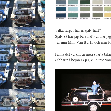
Vilka färger har ni själv haft?
Själv så har jag bara haft (en har j
var min Mini Van BU15 och min fö
Fanns det verkligen inga svarta bila
cabbar på kojan så jag ville inte va