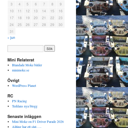
3
4
5
6
7
8
9
10
11
12
13
14
15
16
17
18
19
20
21
22
23
24
25
26
27
28
29
30
31
« jun
Mini Relaterat
Blandade Moke bilder
minimoke.se
Övrigt
WordPress Planet
RC
PN Racing
Teddans nya blogg
Senaste inläggen
Mini Moke on F1 Driver Parade 2026
Allting har ett slut…..