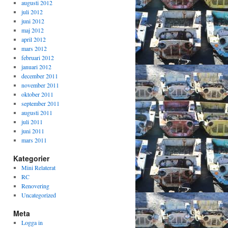
augusti 2012
juli 2012
juni 2012
maj 2012
april 2012
mars 2012
februari 2012
januari 2012
december 2011
november 2011
oktober 2011
september 2011
augusti 2011
juli 2011
juni 2011
mars 2011
Kategorier
Mini Relaterat
RC
Renovering
Uncategorized
Meta
Logga in