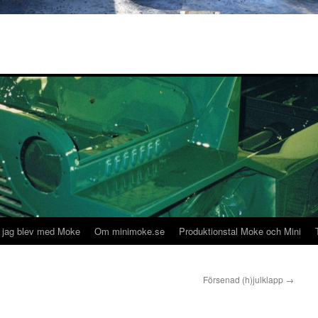
 jag blev med Moke
Om minimoke.se
Produktionstal Moke och Mini
Försenad (h)julklapp
→