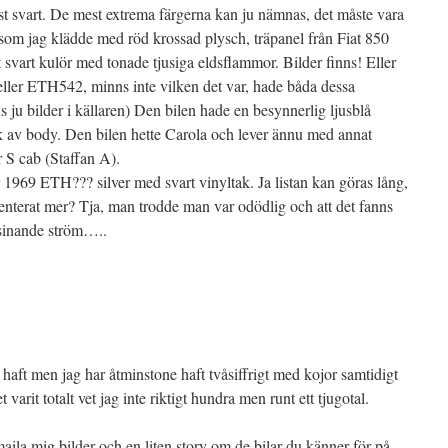
t svart. De mest extrema färgerna kan ju nämnas, det måste vara
m jag klädde med röd krossad plysch, träpanel från Fiat 850
t svart kulör med tonade tjusiga eldsflammor. Bilder finns! Eller
er ETH542, minns inte vilken det var, hade båda dessa
 ju bilder i källaren) Den bilen hade en besynnerlig ljusblå
ak av body. Den bilen hette Carola och lever ännu med annat
S cab (Staffan A).
1969 ETH??? silver med svart vinyltak. Ja listan kan göras lång,
nterat mer? Tja, man trodde man var odödlig och att det fanns
 sinande ström…..
g haft men jag har åtminstone haft tvåsiffrigt med kojor samtidigt
arit totalt vet jag inte riktigt hundra men runt ett tjugotal.
aila mig bilder och en liten story om de bilar du känner för på