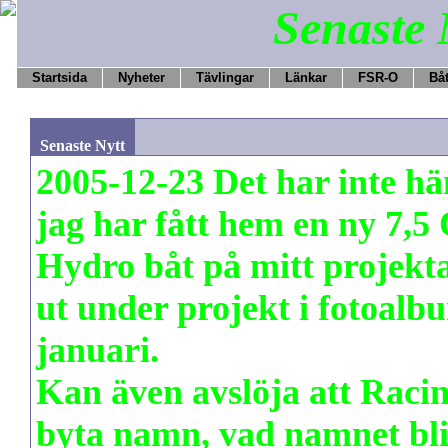
Senaste 
Startsida
Nyheter
Tävlingar
Länkar
FSR-O
Bå
Senaste Nytt
2005-12-23 Det har inte 
jag har fått hem en ny 7,5
Hydro båt på mitt projekt
ut under projekt i fotoalbu
januari.
Kan även avslöja att Rac
byta namn, vad namnet blir 