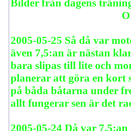
Bilder från dagens träning
www.pudenitroz.se/foto
OB
2005-05-25 Så då var moto
även 7,5:an är nästan klar
bara slipas till lite och m
planerar att göra en kor
på båda båtarna under fr
allt fungerar sen är det ra
2005-05-24 Då var 7,5:an 