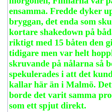
morgonen, Finnarna var på 
ensamma. Fredde dyker upp 
bryggan, det enda som sku
kortare
shakedown på båda 
riktigt med 15 båten den g
tidigare men var helt hopp
skruvande på nålarna så b
spekulerades i att det kun
kallar här än i Malmö. De
borde det varit samma pr
som ett spjut direkt.