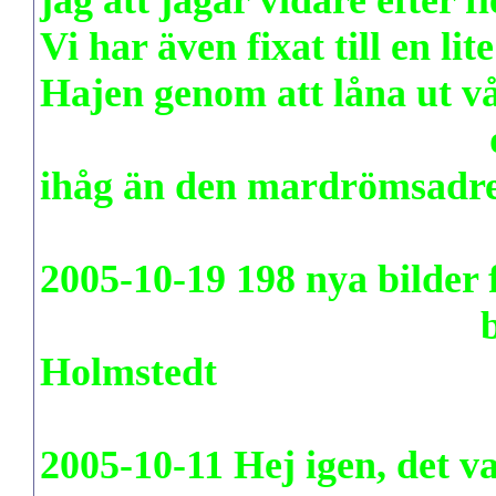
jag att jagar vidare efter fl
Vi har även fixat till en lit
Hajen genom att låna ut v
http://hajen.pudenitroz.se
ihåg än den mardrömsadre
2005-10-19 198 nya bilder 
www.pudenitroz.se/photo
b
Holmstedt
2005-10-11 Hej igen, det va