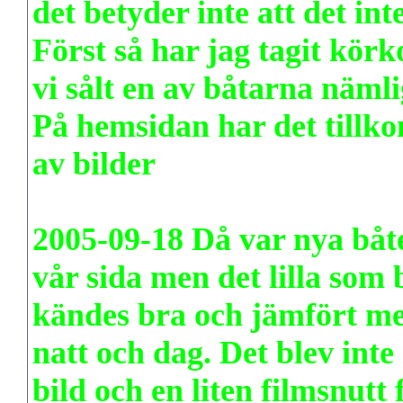
det betyder inte att det int
Först så har jag tagit körko
vi sålt en av båtarna näml
På hemsidan har det tillk
av bilder
www.rc-racezone
2005-09-18 Då var nya båte
vår sida men det lilla som
kändes bra och jämfört med
natt och dag. Det blev inte
bild och en liten filmsnutt fi