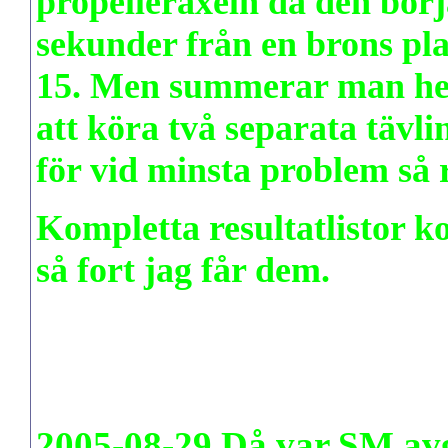
propelleraxeln då den börj
sekunder från en brons pla
15.
Men summerar man helg
att köra två separata tävli
för vid minsta problem så rä
Kompletta resultatlistor 
så fort jag får dem.
2005-08-29 Då var SM avgj