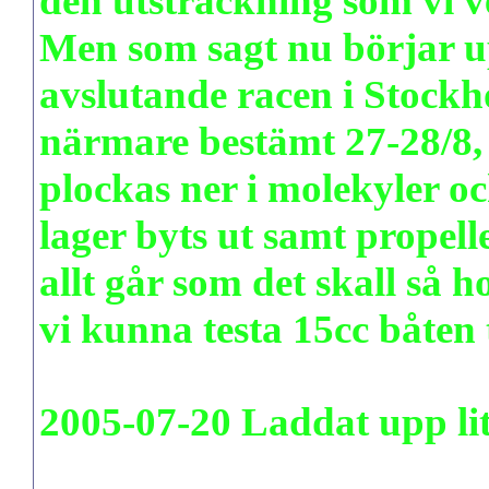
den utsträckning som vi ve
Men som sagt nu börjar u
avslutande racen i Stock
närmare bestämt 27-28/8,
plockas ner i molekyler oc
lager byts ut samt propel
allt går som det skall så 
vi kunna testa 15cc båten t
2005-07-20 Laddat upp lit
www.pudenitroz.se/filmer