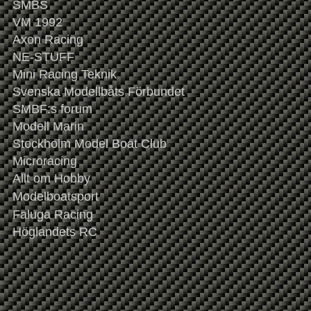
SMBS
VM 1992
Axon Racing
NE-STUFF
Mini Racing Teknik
S
venska Modellbåts Förbundet
SMBF:s forum
Modell Marin
Stockholm Model Boat Club
Microracing
Allt om Hobby
Modelboatsport
Faluga Racing
Höglandets RC