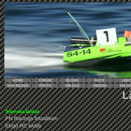
HOME
FORUM
BLOGG
RACE
LINK
NYA BILDER
PHOTO
VM 2010
VM2008
VM 2
0
L
Svenska länkar
PN Racings fotoalbum
Eksjö RC klubb